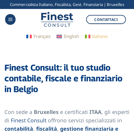
Salta
Commercialista Italiano, Fiscalista, Gest. Finanziaria | Bruxelles
ai
CONTATTACI
contenuti
Français
English
Italiano
Finest Consult: il tuo studio
contabile, fiscale e finanziario
in Belgio
Con sede a
Bruxelles
e certificati
ITAA
, gli esperti
di
Finest Consult
offrono servizi specializzati in
contabilità
,
fiscalità
,
gestione finanziaria e