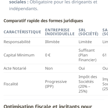
sociales :
Obligatoire pour les dirigeants et
indépendants.
Comparatif rapide des formes juridiques
ENTREPRISE
SRL
SA
CARACTÉRISTIQUE
INDIVIDUELLE
(SOCIÉTÉ)
(S
Responsabilité
Illimitée
Limitée
Li
Suffisant
Capital Minimum
0 €
(Plan
61
Financier)
Acte Notarié
Non
Oui
Ou
Impôt des
Im
Progressive
Sociétés
Fiscalité
So
(IPP)
(20% –
(2
25%)
Optimisation fiscale et incitants pour