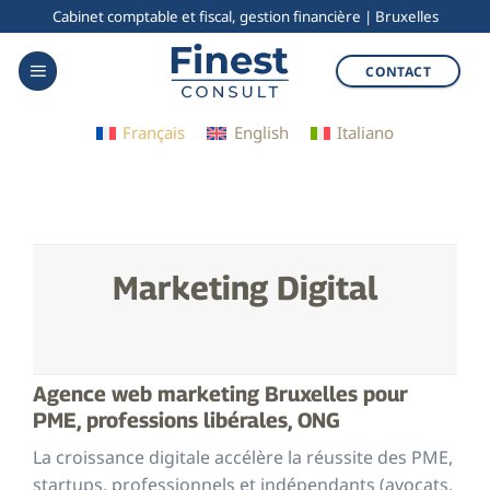
Skip
Cabinet comptable et fiscal, gestion financière | Bruxelles
to
CONTACT
content
Français
English
Italiano
Marketing Digital
Agence web marketing Bruxelles pour
PME, professions libérales, ONG
La croissance digitale accélère la réussite des PME,
startups, professionnels et indépendants (avocats,