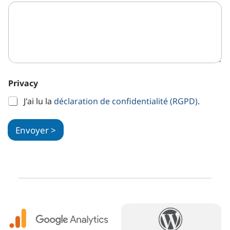
*
Privacy
N
o
J'ai lu la
déclaration de confidentialité (RGPD)
.
m
:
Envoyer >