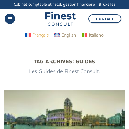
Skip
Cabinet comptable et fiscal, gestion financière | Bruxelles
to
CONTACT
content
Français
English
Italiano
TAG ARCHIVES:
GUIDES
Les Guides de Finest Consult.